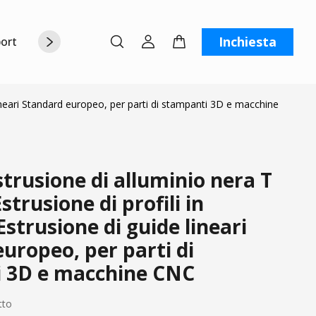
Inchiesta
orto
Chi siamo
Contattaci
C
lineari Standard europeo, per parti di stampanti 3D e macchine
rusione di alluminio nera T
strusione di profili in
Estrusione di guide lineari
uropeo, per parti di
 3D e macchine CNC
tto