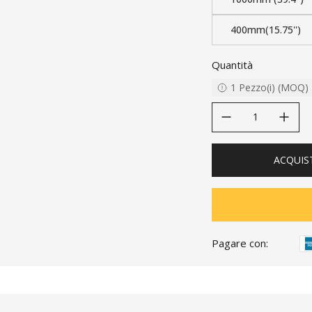
400mm(15.75'')
Quantità
1
Pezzo(i)
(
MOQ
)
decrease quantity
increase quanti
ACQUIS
Pagare con: