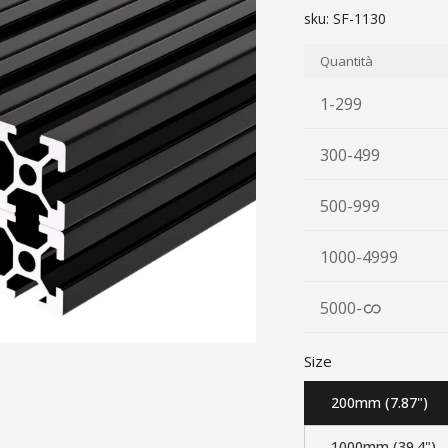
sku:
SF-1130
Quantità
1-299
300-499
500-999
1000-4999
5000
-
Size
200mm (7.87")
1000mm (39.4")