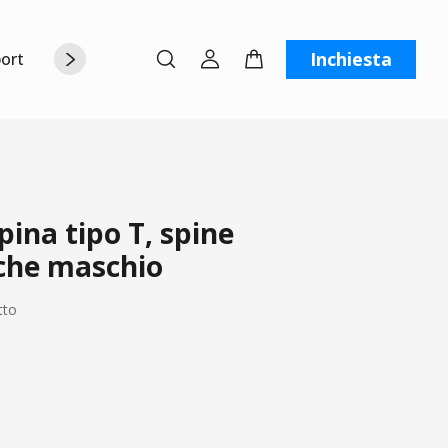
Inchiesta
orto
Chi siamo
Contattaci
C
ina tipo T, spine
che maschio
tto