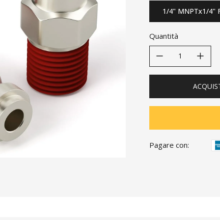
1/4" MNPTx1/4" 
Quantità
decrease quantity
increase quanti
ACQUIS
Pagare con: