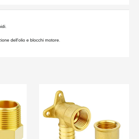
idi.
zione dell'olio e blocchi motore.