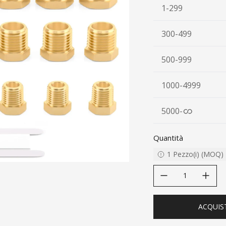
1-299
300-499
500-999
1000-4999
5000
-
Quantità
1
Pezzo(i)
(
MOQ
)
decrease quantity
increase quanti
ACQUIS