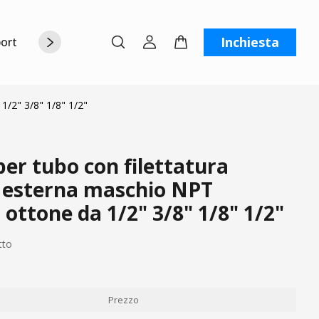
Inchiesta
orto
Chi siamo
Contattaci
C
1/2" 3/8" 1/8" 1/2"
er tubo con filettatura
 esterna maschio NPT
ottone da 1/2" 3/8" 1/8" 1/2"
tto
Prezzo