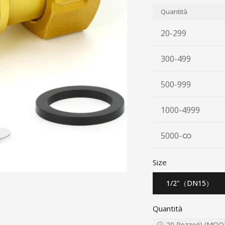
Quantità
20-299
300-499
500-999
1000-4999
5000
-
Size
1/2"（DN15）
Quantità
20
Pezzo(i)
(
MOQ