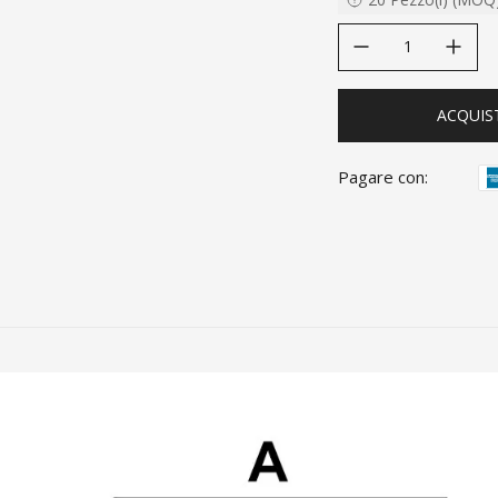
decrease quantity
increase quanti
ACQUIS
Pagare con: