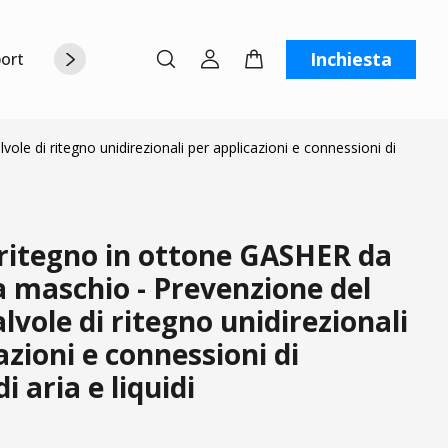
Inchiesta
orto
Chi siamo
Contattaci
C
ole di ritegno unidirezionali per applicazioni e connessioni di
 ritegno in ottone GASHER da
 maschio - Prevenzione del
alvole di ritegno unidirezionali
azioni e connessioni di
i aria e liquidi