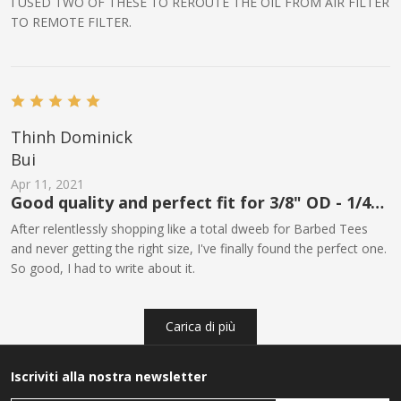
I USED TWO OF THESE TO REROUTE THE OIL FROM AIR FILTER
TO REMOTE FILTER.
Thinh Dominick
Bui
Apr 11, 2021
Good quality and perfect fit for 3/8" OD - 1/4"
ID tubing
After relentlessly shopping like a total dweeb for Barbed Tees
and never getting the right size, I've finally found the perfect one.
So good, I had to write about it.
Carica di più
Iscriviti alla nostra newsletter