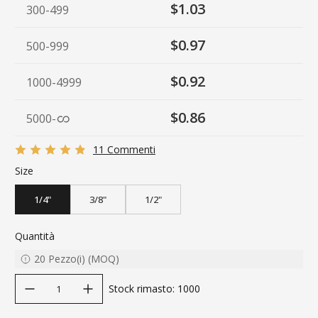
$1.03
300-499
$0.97
500-999
$0.92
1000-4999
$0.86
5000
-
11 Commenti
Size
1/4"
3/8"
1/2"
Quantità
20
Pezzo(i)
(
MOQ
)
decrease quantity
increase quantity
Stock rimasto
:
1000