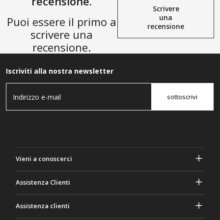
recensione.
Scrivere
una
Puoi essere il primo a
recensione
scrivere una
recensione.
Iscriviti alla nostra newsletter
sottoscrivi
Vieni a conoscerci
A proposito di Gasher
Assistenza Clienti
Privacy e sicurezza
Aiuto e domande frequenti
Assistenza clienti
Termini e Condizioni
I tuoi ordini