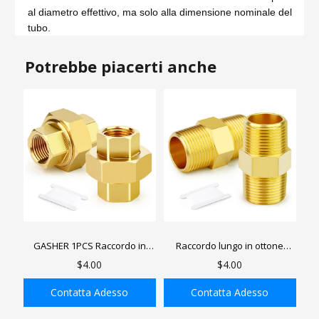
al diametro effettivo, ma solo alla dimensione nominale del
tubo.
Potrebbe piacerti anche
GASHER 1PCS Raccordo in
Raccordo lungo in ottone
ottone, 1/4" NPT femmina x
GASHER, filettatura NPT
$4.00
$4.00
1/4" NPT femmina Raccordo
maschio x maschio, raccordo
per tubi utilizzato per
in ottone lungo
Contatta Adesso
Contatta Adesso
collegamenti di tubi