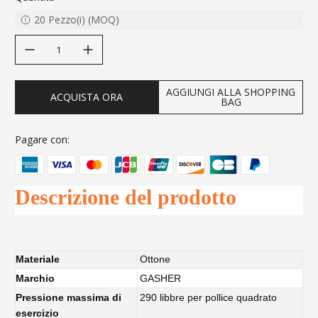
20
Pezzo(i)
(
MOQ
)
decrease quantity
increase quantity
AGGIUNGI ALLA SHOPPING
ACQUISTA ORA
BAG
Pagare con:
Descrizione del prodotto
Materiale
Ottone
Marchio
GASHER
Pressione massima di
290 libbre per pollice quadrato
esercizio