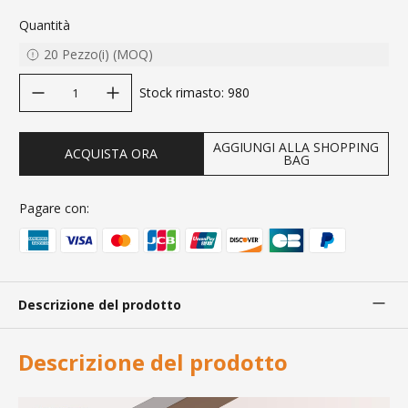
Quantità
20
Pezzo(i)
(
MOQ
)
decrease quantity
increase quantity
Stock rimasto
:
980
AGGIUNGI ALLA SHOPPING
ACQUISTA ORA
BAG
Pagare con:
Descrizione del prodotto
Descrizione del prodotto