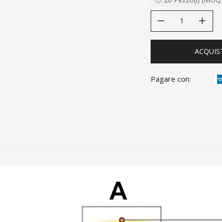
decrease quantity
increase quanti
ACQUIS
Pagare con: