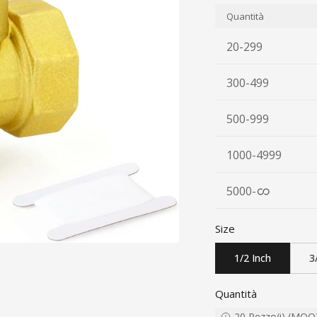
Quantità
20-299
300-499
500-999
1000-4999
5000
-
Size
1/2 Inch
3
Quantità
20
Pezzo(i)
(
MOQ