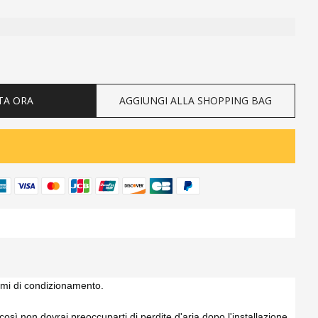
ty
TA ORA
AGGIUNGI ALLA SHOPPING BAG
temi di condizionamento.
osì non dovrai preoccuparti di perdite d'aria dopo l'installazione.