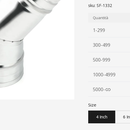
sku:
SF-1332
Quantità
1-299
300-499
500-999
1000-4999
5000
-
Size
4 Inch
6 I