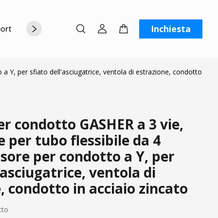
Inchiesta
orto
Chi siamo
Contattaci
C
 a Y, per sfiato dell'asciugatrice, ventola di estrazione, condotto
er condotto GASHER a 3 vie,
 per tubo flessibile da 4
visore per condotto a Y, per
'asciugatrice, ventola di
, condotto in acciaio zincato
tto