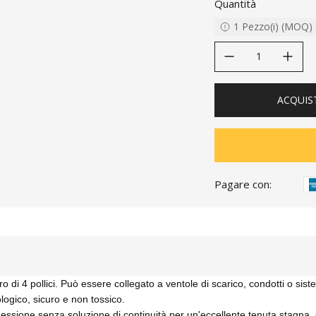
Quantità
1
Pezzo(i)
(
MOQ
)
decrease quantity
increase quanti
ACQUIS
Pagare con:
 di 4 pollici. Può essere collegato a ventole di scarico, condotti o sis
ologico, sicuro e non tossico.
essione senza soluzione di continuità per un'eccellente tenuta stagna, c