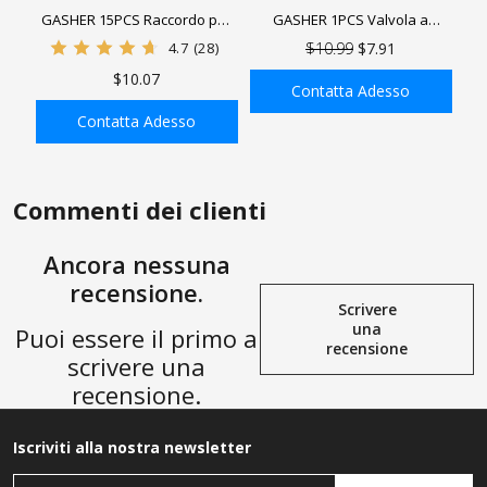
GASHER 15PCS Raccordo per
GASHER 1PCS Valvola a
tubo in ottone, boccola
saracinesca industriale in
4.7
(28)
$10.99
$7.91
esagonale, adattatore
ottone, femmina con maniglia
$10.07
riduttore, capezzolo
a ruota, strumento per valvola
Contatta Adesso
esagonale ridotto
a saracinesca per acqua,
Contatta Adesso
petrolio, gas
AGGIUNGI ALLA
AGGIUNGI ALLA
SHOPPING BAG
SHOPPING BAG
Commenti dei clienti
Ancora nessuna
recensione.
Scrivere
una
Puoi essere il primo a
recensione
scrivere una
recensione.
Iscriviti alla nostra newsletter