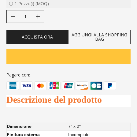
1
Pezzo(i)
(
MOQ
)
decrease quantity
increase quantity
AGGIUNGI ALLA SHOPPING
ACQUISTA ORA
BAG
Pagare con:
Descrizione del prodotto
Dimensione
7" x 2"
Finitura esterna
Incompiuto