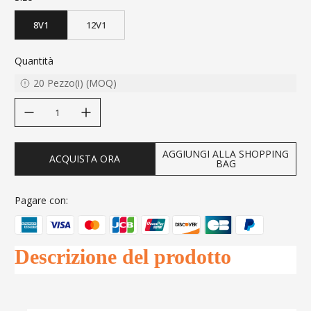
8V1
12V1
Quantità
20
Pezzo(i)
(
MOQ
)
decrease quantity
increase quantity
AGGIUNGI ALLA SHOPPING
ACQUISTA ORA
BAG
Pagare con:
Descrizione del prodotto