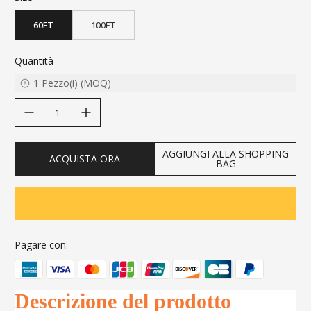
60FT
100FT
Quantità
1
Pezzo(i)
(
MOQ
)
decrease quantity
increase quantity
AGGIUNGI ALLA SHOPPING
ACQUISTA ORA
BAG
Pagare con:
Descrizione del prodotto