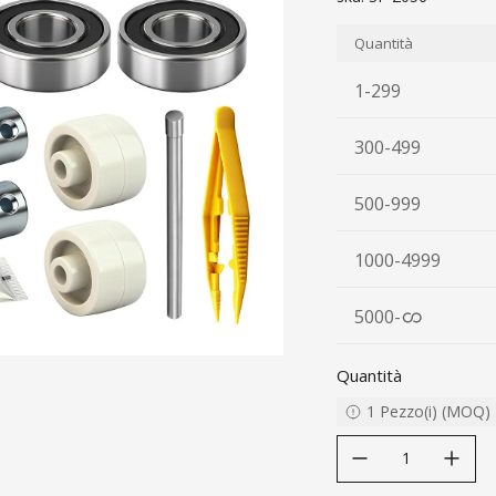
Quantità
1-299
300-499
500-999
1000-4999
5000
-
Quantità
1
Pezzo(i)
(
MOQ
)
decrease quantity
increase quanti