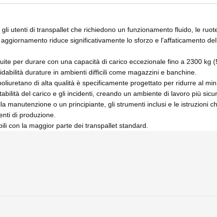
li utenti di transpallet che richiedono un funzionamento fluido, le ruot
 aggiornamento riduce significativamente lo sforzo e l'affaticamento de
uite per durare con una capacità di carico eccezionale fino a 2300 kg (5
dabilità durature in ambienti difficili come magazzini e banchine.
n poliuretano di alta qualità è specificamente progettato per ridurre al 
tabilità del carico e gli incidenti, creando un ambiente di lavoro più sicu
lla manutenzione o un principiante, gli strumenti inclusi e le istruzioni 
enti di produzione.
ili con la maggior parte dei transpallet standard.