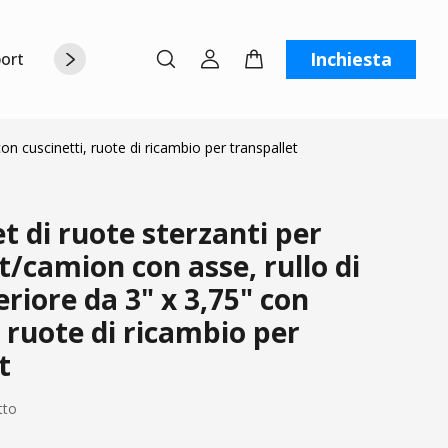
Inchiesta
orto
Chi siamo
Contattaci
C
on cuscinetti, ruote di ricambio per transpallet
 di ruote sterzanti per
t/camion con asse, rullo di
eriore da 3" x 3,75" con
, ruote di ricambio per
t
tto