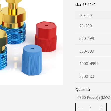
sku:
SF-1945
Quantità
20-299
300-499
500-999
1000-4999
5000
-
Quantità
20
Pezzo(i)
(
MOQ
decrease quantity
increase quanti