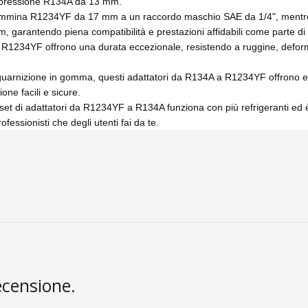
 pressione R134A da 13 mm.
 femmina R1234YF da 17 mm a un raccordo maschio SAE da 1/4", mentre 
arantendo piena compatibilità e prestazioni affidabili come parte di 
A a R1234YF offrono una durata eccezionale, resistendo a ruggine, defor
guarnizione in gomma, questi adattatori da R134A a R1234YF offrono ecce
ne facili e sicure.
 set di adattatori da R1234YF a R134A funziona con più refrigeranti ed è 
fessionisti che degli utenti fai da te.
ecensione.