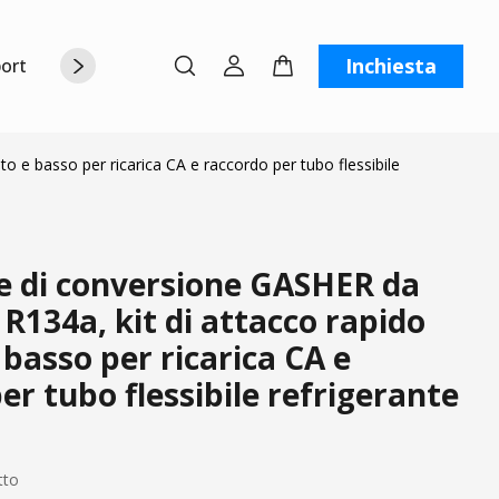
Inchiesta
orto
Chi siamo
Contattaci
C
o e basso per ricarica CA e raccordo per tubo flessibile
e di conversione GASHER da
R134a, kit di attacco rapido
e basso per ricarica CA e
er tubo flessibile refrigerante
tto