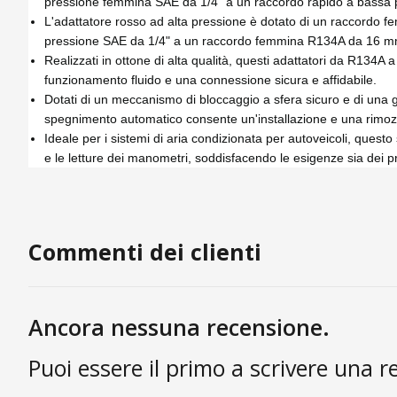
pressione femmina SAE da 1/4" a un raccordo rapido a bassa
L'adattatore rosso ad alta pressione è dotato di un raccordo
pressione SAE da 1/4" a un raccordo femmina R134A da 16 mm, g
Realizzati in ottone di alta qualità, questi adattatori da R134
funzionamento fluido e una connessione sicura e affidabile.
Dotati di un meccanismo di bloccaggio a sfera sicuro e di una 
spegnimento automatico consente un'installazione e una rimozio
Ideale per i sistemi di aria condizionata per autoveicoli, questo
e le letture dei manometri, soddisfacendo le esigenze sia dei pro
Commenti dei clienti
Ancora nessuna recensione.
Puoi essere il primo a scrivere una r