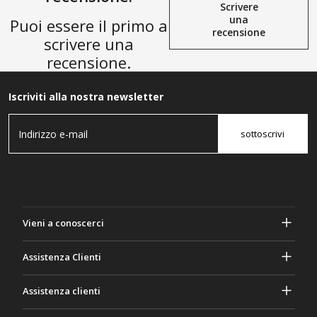
Scrivere
una
Puoi essere il primo a
recensione
scrivere una
recensione.
Iscriviti alla nostra newsletter
sottoscrivi
Vieni a conoscerci
A proposito di Gasher
Assistenza Clienti
Privacy e sicurezza
Aiuto e domande frequenti
Assistenza clienti
Termini e Condizioni
I tuoi ordini
Attività di marketing
Ritorno e rimborso