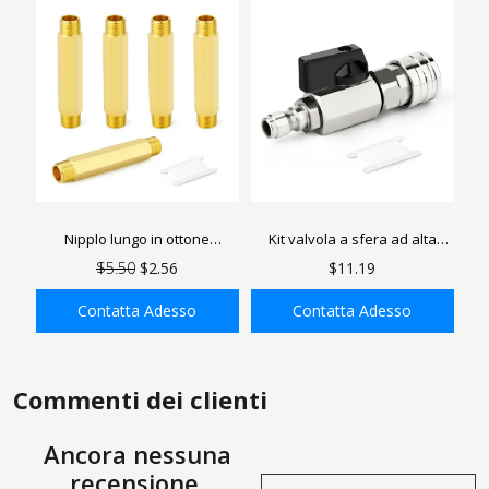
Nipplo lungo in ottone
Kit valvola a sfera ad alta
GASHER, nipplo in ottone NPT,
pressione per idropulitrice
$5.50
$2.56
$11.19
raccordo per tubi in ottone di
GASHER, valvola a sfera a
lunghezza
sgancio rapido da 1/4" per
Contatta Adesso
Contatta Adesso
tubo flessibile per idropulitrice
AGGIUNGI ALLA
AGGIUNGI ALLA
SHOPPING BAG
SHOPPING BAG
Commenti dei clienti
Ancora nessuna
recensione.