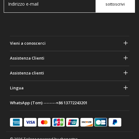
sottoscrivi
Vieni a conoscerci
A proposito di Gasher
Assistenza Clienti
Privacy e sicurezza
Aiuto e domande frequenti
Assistenza clienti
Termini e Condizioni
I tuoi ordini
Attività di marketing
Ritorno e rimborso
Lingua
Contattaci
Idee e consigli
Tariffe e politiche di spedizione
Português
WhatsApp (Tom) --------+86 13772243201
Modalità di pagamento
Italiano
Programma di partenariato
Français
Deutsch
日本語