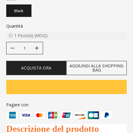
Black
Quantità
1
Pezzo(i)
(
MOQ
)
decrease quantity
increase quantity
AGGIUNGI ALLA SHOPPING
ACQUISTA ORA
BAG
Pagare con:
Descrizione del prodotto