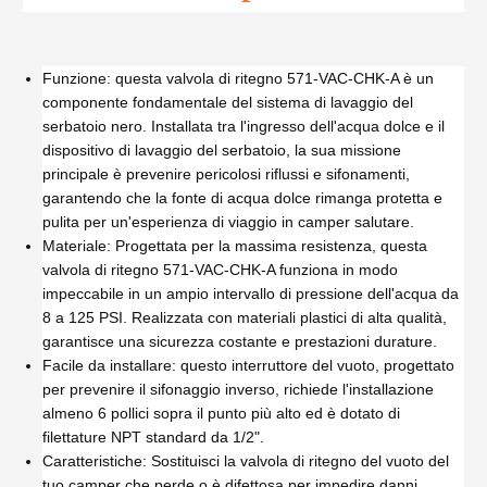
Funzione: questa valvola di ritegno 571-VAC-CHK-A è un
componente fondamentale del sistema di lavaggio del
serbatoio nero. Installata tra l'ingresso dell'acqua dolce e il
dispositivo di lavaggio del serbatoio, la sua missione
principale è prevenire pericolosi riflussi e sifonamenti,
garantendo che la fonte di acqua dolce rimanga protetta e
pulita per un'esperienza di viaggio in camper salutare.
Materiale: Progettata per la massima resistenza, questa
valvola di ritegno 571-VAC-CHK-A funziona in modo
impeccabile in un ampio intervallo di pressione dell'acqua da
8 a 125 PSI. Realizzata con materiali plastici di alta qualità,
garantisce una sicurezza costante e prestazioni durature.
Facile da installare: questo interruttore del vuoto, progettato
per prevenire il sifonaggio inverso, richiede l'installazione
almeno 6 pollici sopra il punto più alto ed è dotato di
filettature NPT standard da 1/2".
Caratteristiche: Sostituisci la valvola di ritegno del vuoto del
tuo camper che perde o è difettosa per impedire danni