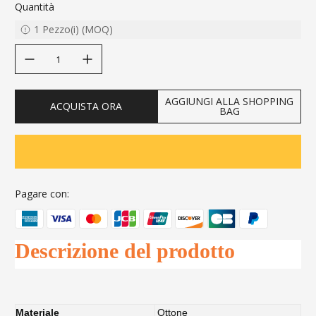
Quantità
1
Pezzo(i)
(
MOQ
)
decrease quantity
increase quantity
AGGIUNGI ALLA SHOPPING
ACQUISTA ORA
BAG
Pagare con:
Descrizione del prodotto
Materiale
Ottone