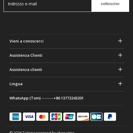
sottoscrivi
Vieni a conoscerci
A proposito di Gasher
Assistenza Clienti
Privacy e sicurezza
Aiuto e domande frequenti
Assistenza clienti
Termini e Condizioni
I tuoi ordini
Attività di marketing
Ritorno e rimborso
Lingua
Contattaci
Idee e consigli
Tariffe e politiche di spedizione
Português
WhatsApp (Tom) --------+86 13772243201
Modalità di pagamento
Italiano
Programma di partenariato
Français
Deutsch
日本語
© 2026 Tailonz powered by shopastro