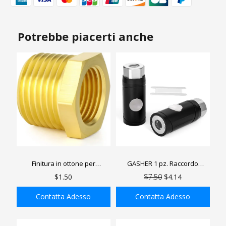
Potrebbe piacerti anche
Finitura in ottone per
GASHER 1 pz. Raccordo
adattatore maschio /
industriale femmina da 1/4",
$1.50
$7.50
$4.14
femmina, raccordo per tubo
raccordo di sicurezza a
con filettatura in ottone
pulsante, tipo I/M
Contatta Adesso
Contatta Adesso
AGGIUNGI ALLA
AGGIUNGI ALLA